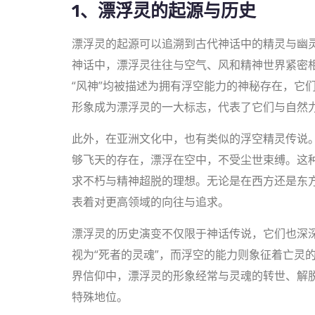
1、漂浮灵的起源与历史
漂浮灵的起源可以追溯到古代神话中的精灵与幽
神话中，漂浮灵往往与空气、风和精神世界紧密相
“风神”均被描述为拥有浮空能力的神秘存在，它
形象成为漂浮灵的一大标志，代表了它们与自然
此外，在亚洲文化中，也有类似的浮空精灵传说
够飞天的存在，漂浮在空中，不受尘世束缚。这
求不朽与精神超脱的理想。无论是在西方还是东方
表着对更高领域的向往与追求。
漂浮灵的历史演变不仅限于神话传说，它们也深
视为“死者的灵魂”，而浮空的能力则象征着亡灵
界信仰中，漂浮灵的形象经常与灵魂的转世、解
特殊地位。