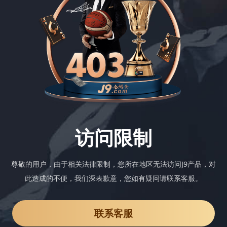
访问限制
尊敬的用户，由于相关法律限制，您所在地区无法访问J9产品，对
此造成的不便，我们深表歉意，您如有疑问请联系客服。
联系客服