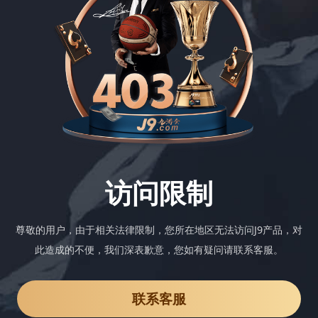
访问限制
尊敬的用户，由于相关法律限制，您所在地区无法访问J9产品，对
此造成的不便，我们深表歉意，您如有疑问请联系客服。
联系客服