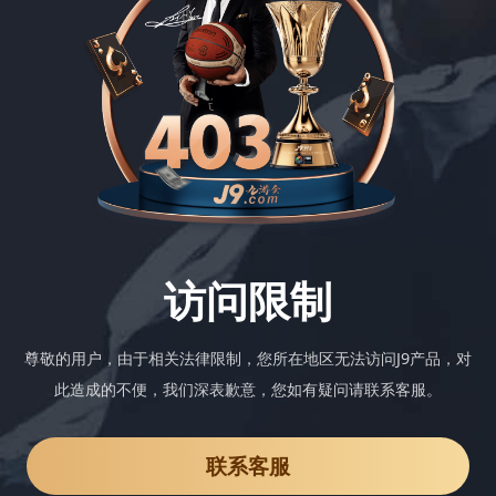
访问限制
尊敬的用户，由于相关法律限制，您所在地区无法访问J9产品，对
此造成的不便，我们深表歉意，您如有疑问请联系客服。
联系客服